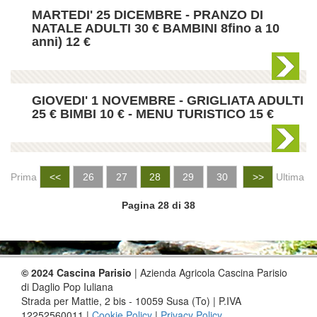
MARTEDI' 25 DICEMBRE - PRANZO DI
NATALE ADULTI 30 € BAMBINI 8fino a 10
anni) 12 €
GIOVEDI' 1 NOVEMBRE - GRIGLIATA ADULTI
25 € BIMBI 10 € - MENU TURISTICO 15 €
Prima
<<
26
27
28
29
30
>>
Ultima
Pagina
28
di
38
© 2024 Cascina Parisio
| Azienda Agricola Cascina Parisio
di Daglio Pop Iuliana
Strada per Mattie, 2 bis - 10059 Susa (To) | P.IVA
12252560011 |
Cookie Policy
|
Privacy Policy